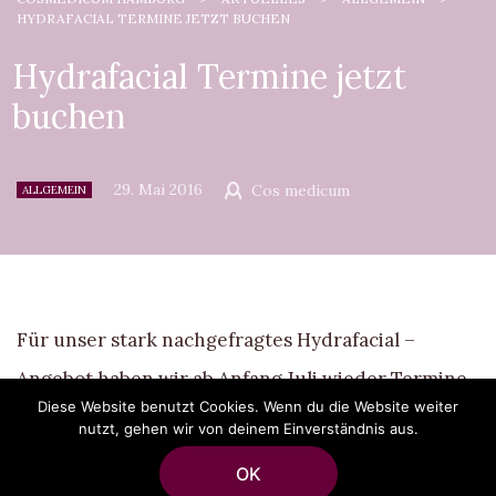
HYDRAFACIAL TERMINE JETZT BUCHEN
Hydrafacial Termine jetzt
buchen
29. Mai 2016
Cos medicum
ALLGEMEIN
Für unser stark nachgefragtes Hydrafacial –
Angebot haben wir ab Anfang Juli wieder Termine
Diese Website benutzt Cookies. Wenn du die Website weiter
für Sie. Nutzen Sie die Möglichkeit für eine
nutzt, gehen wir von deinem Einverständnis aus.
frühzeitige Terminbuchung, damit Sie unsere
OK
exclusivste Behandlung dieses mal nicht